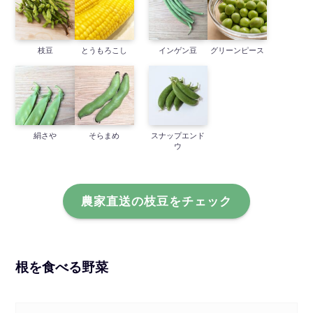
枝豆
とうもろこし
インゲン豆
グリーンピース
絹さや
そらまめ
スナップエンド
ウ
農家直送の枝豆をチェック
根を食べる野菜