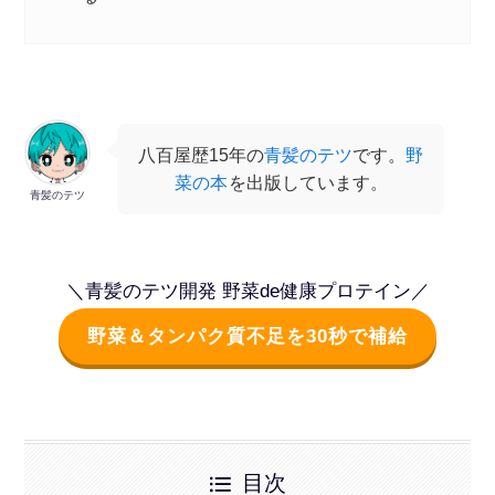
八百屋歴15年の
青髪のテツ
です。
野
菜の本
を出版しています。
青髪のテツ
＼青髪のテツ開発 野菜de健康プロテイン／
野菜＆タンパク質不足を30秒で補給
目次