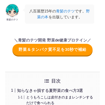
八百屋歴15年の
青髪のテツ
です。
野
菜の本
を出版しています。
青髪のテツ
＼青髪のテツ開発 野菜de健康プロテイン／
野菜＆タンパク質不足を30秒で補給
目次
知らなきゃ損する夏野菜の食べ方3選
とうもろこしは皮付きのままレンチンする
だけで食べられる