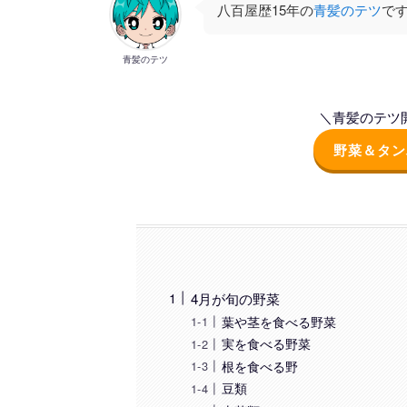
八百屋歴15年の
青髪のテツ
で
青髪のテツ
＼青髪のテツ開
野菜＆タン
4月が旬の野菜
葉や茎を食べる野菜
実を食べる野菜
根を食べる野
豆類