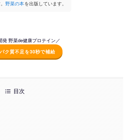
す。
野菜の本
を出版しています。
発 野菜de健康プロテイン／
パク質不足を30秒で補給
目次