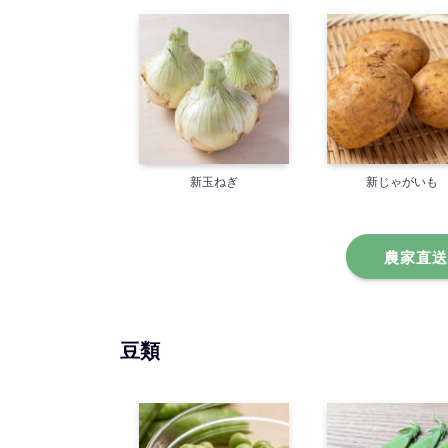
新玉ねぎ
新じゃがいも
農家直送
豆類