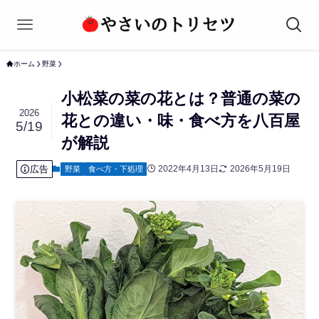
ホーム
野菜
小松菜の菜の花とは？普通の菜の
2026
花との違い・味・食べ方を八百屋
5/19
が解説
広告
2022年4月13日
2026年5月19日
野菜
食べ方・下処理