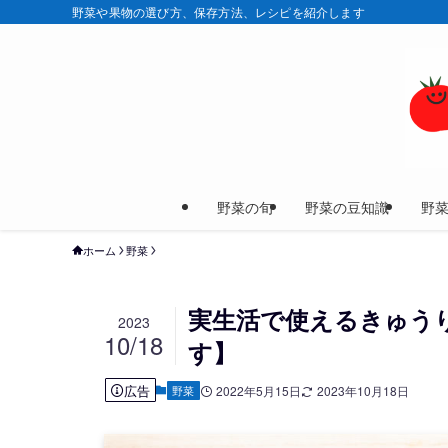
野菜や果物の選び方、保存方法、レシピを紹介します
野菜の旬
野菜の豆知識
野
ホーム
野菜
実生活で使えるきゅう
2023
10/18
す】
広告
野菜
2022年5月15日
2023年10月18日