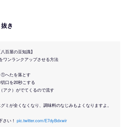
ク抜き
【八百屋の豆知識】
をワンランクアップさせる方法
①へたを落とす
②切口を20秒こする
（アク）がでてくるので流す
エグミが全くなくなり、調味料のなじみもよくなりますよ。
下さい！
pic.twitter.com/E7dyBdxwir