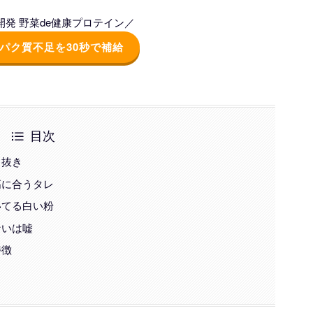
発 野菜de健康プロテイン／
パク質不足を30秒で補給
目次
ク抜き
高に合うタレ
いてる白い粉
ないは嘘
特徴