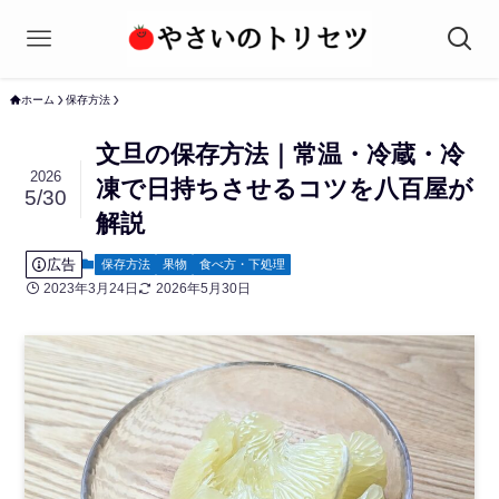
ホーム
保存方法
文旦の保存方法｜常温・冷蔵・冷
2026
凍で日持ちさせるコツを八百屋が
5/30
解説
広告
保存方法
果物
食べ方・下処理
2023年3月24日
2026年5月30日