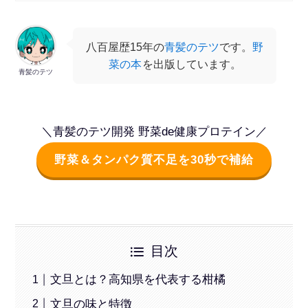
八百屋歴15年の
青髪のテツ
です。
野
菜の本
を出版しています。
青髪のテツ
＼青髪のテツ開発 野菜de健康プロテイン／
野菜＆タンパク質不足を30秒で補給
目次
文旦とは？高知県を代表する柑橘
文旦の味と特徴