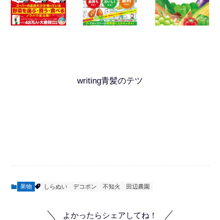
writing青髪のテツ
果物
しらぬい
デコポン
不知火
田辺農園
よかったらシェアしてね！