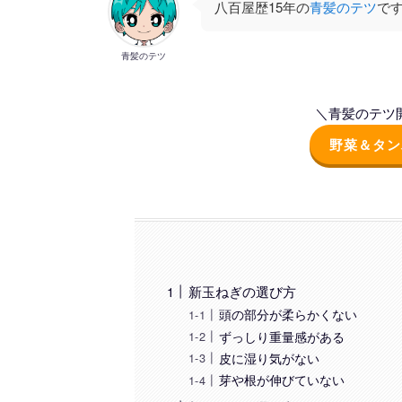
八百屋歴15年の
青髪のテツ
で
青髪のテツ
＼青髪のテツ開
野菜＆タン
新玉ねぎの選び方
頭の部分が柔らかくない
ずっしり重量感がある
皮に湿り気がない
芽や根が伸びていない