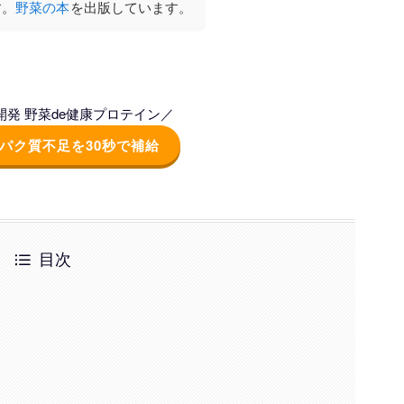
す。
野菜の本
を出版しています。
発 野菜de健康プロテイン／
パク質不足を30秒で補給
目次