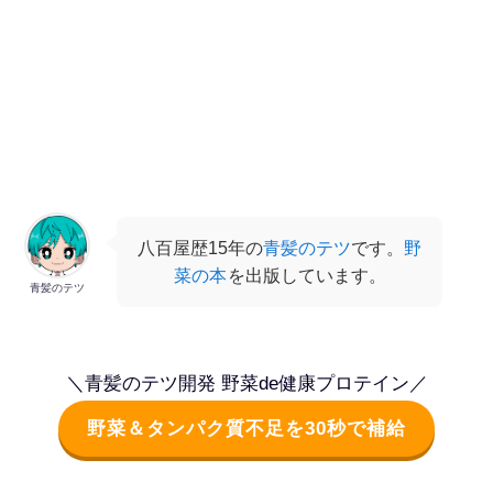
八百屋歴15年の
青髪のテツ
です。
野
菜の本
を出版しています。
青髪のテツ
＼青髪のテツ開発 野菜de健康プロテイン／
野菜＆タンパク質不足を30秒で補給