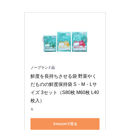
ノーブランド品
鮮度を長持ちさせる袋 野菜やく
だものの鮮度保持袋 S・M・Lサ
イズ 3セット（S80枚 M60枚 L40
枚入）
ｋ
Amazonで見る