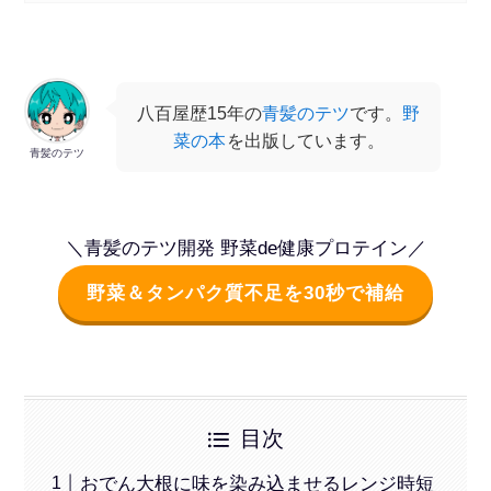
八百屋歴15年の
青髪のテツ
です。
野
菜の本
を出版しています。
青髪のテツ
＼青髪のテツ開発 野菜de健康プロテイン／
野菜＆タンパク質不足を30秒で補給
目次
おでん大根に味を染み込ませるレンジ時短