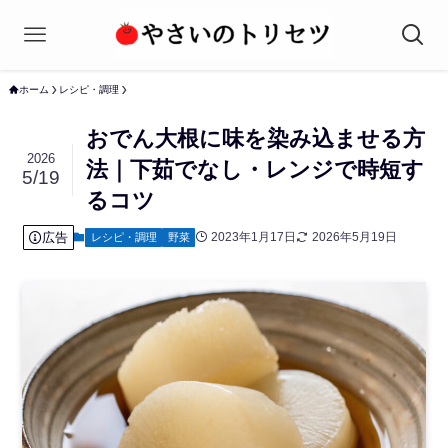
ホーム
レシピ・調理
おでん大根に味を染み込ませる方
2026
法｜下茹でなし・レンジで時短す
5/19
るコツ
広告
2023年1月17日
2026年5月19日
レシピ・調理
野菜