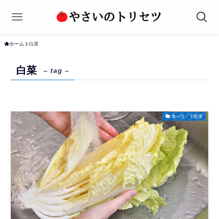
ホーム
白菜
白菜
– tag –
食べ方・下処理