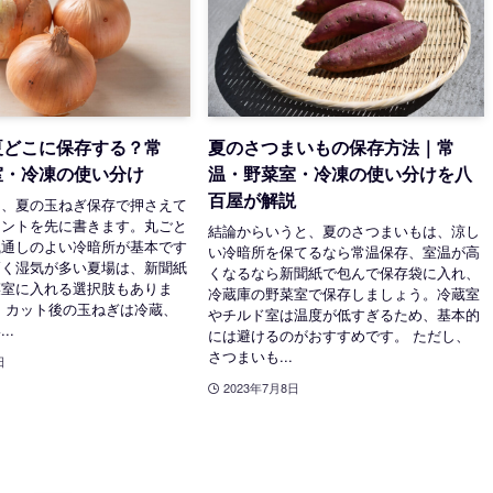
夏どこに保存する？常
夏のさつまいもの保存方法｜常
室・冷凍の使い分け
温・野菜室・冷凍の使い分けを八
百屋が解説
は、夏の玉ねぎ保存で押さえて
イントを先に書きます。丸ごと
結論からいうと、夏のさつまいもは、涼し
風通しのよい冷暗所が基本です
い冷暗所を保てるなら常温保存、室温が高
高く湿気が多い夏場は、新聞紙
くなるなら新聞紙で包んで保存袋に入れ、
菜室に入れる選択肢もありま
冷蔵庫の野菜室で保存しましょう。冷蔵室
、カット後の玉ねぎは冷蔵、
やチルド室は温度が低すぎるため、基本的
..
には避けるのがおすすめです。 ただし、
さつまいも...
日
2023年7月8日