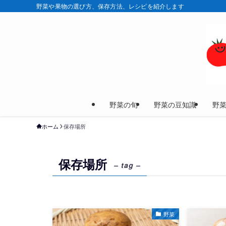
野菜や果物の選び方、保存方法、レシピを紹介します
野菜の旬
野菜の豆知識
野
ホーム
保存場所
保存場所
– tag –
野菜