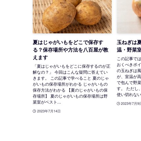
夏はじゃがいもをどこで保存す
玉ねぎは
る？保存場所や方法を八百屋が教
温・野菜
えます
この記事で
おくべきポ
「夏はじゃがいもをどこに保存するのが正
の玉ねぎは
解なの？」 今回はこんな疑問に答えてい
が、室温が
きます。 この記事で学べること 夏のじゃ
で包んで野
がいもの保存場所がわかる じゃがいもの
す。 ただし
保存方法がわかる 【夏のじゃがいもの保
使い切れない.
存場所】 夏のじゃがいもの保存場所は野
菜室がベスト...
2023年7月9
2023年7月14日