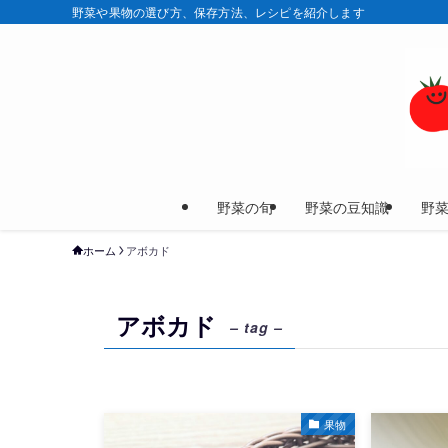
野菜や果物の選び方、保存方法、レシピを紹介します
野菜の旬
野菜の豆知識
野
ホーム
アボカド
アボカド
– tag –
果物