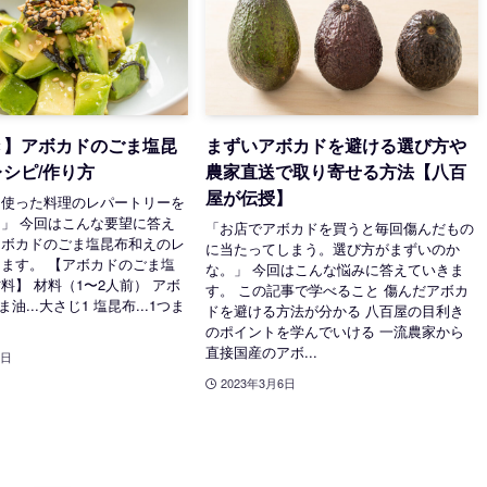
き】アボカドのごま塩昆
まずいアボカドを避ける選び方や
シピ/作り方
農家直送で取り寄せる方法【八百
屋が伝授】
を使った料理のレパートリーを
」 今回はこんな要望に答え
「お店でアボカドを買うと毎回傷んだもの
アボカドのごま塩昆布和えのレ
に当たってしまう。選び方がまずいのか
ます。 【アボカドのごま塩
な。」 今回はこんな悩みに答えていきま
料】 材料（1〜2人前） アボ
す。 この記事で学べること 傷んだアボカ
ごま油...大さじ1 塩昆布...1つま
ドを避ける方法が分かる 八百屋の目利き
のポイントを学んでいける 一流農家から
直接国産のアボ...
5日
2023年3月6日