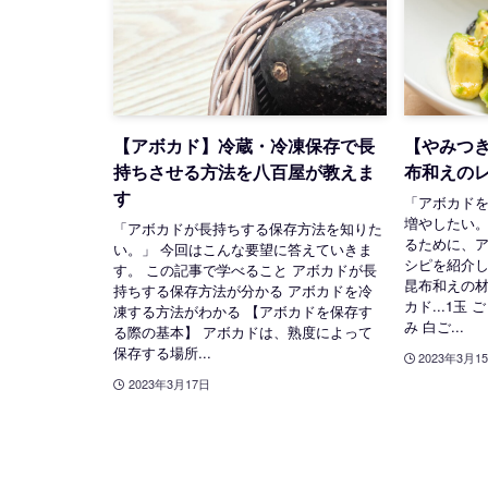
【アボカド】冷蔵・冷凍保存で長
【やみつ
持ちさせる方法を八百屋が教えま
布和えのレ
す
「アボカド
増やしたい。
「アボカドが長持ちする保存方法を知りた
るために、
い。」 今回はこんな要望に答えていきま
シピを紹介し
す。 この記事で学べること アボカドが長
昆布和えの材
持ちする保存方法が分かる アボカドを冷
カド...1玉 
凍する方法がわかる 【アボカドを保存す
み 白ご...
る際の基本】 アボカドは、熟度によって
保存する場所...
2023年3月1
2023年3月17日