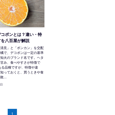
デコポンとは？違い・特
方を八百屋が解説
「清見」と「ポンカン」を交配
柑橘で、デコポンは一定の基準
不知火のブランド名です。ヘタ
い甘み、食べやすさが特徴で
ある品種ですが、特徴や違
を知っておくと、買うときや食
...
7日
1