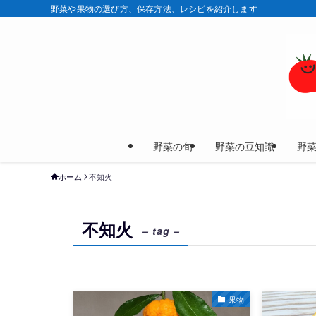
野菜や果物の選び方、保存方法、レシピを紹介します
野菜の旬
野菜の豆知識
野
ホーム
不知火
不知火
– tag –
果物