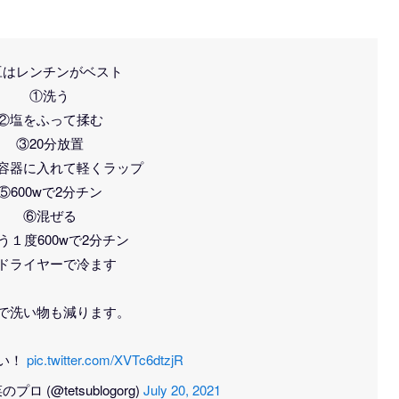
豆はレンチンがベスト
①洗う
②塩をふって揉む
③20分放置
容器に入れて軽くラップ
⑤600wで2分チン
⑥混ぜる
う１度600wで2分チン
ドライヤーで冷ます
で洗い物も減ります。
い！
pic.twitter.com/XVTc6dtzjR
 (@tetsublogorg)
July 20, 2021