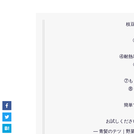
枝
④耐熱
⑦も
⑧
簡単
お試しくださ
— 青髪のテツ｜野菜のプロ