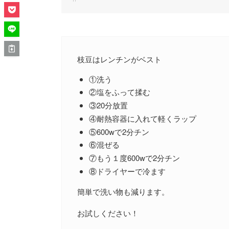
枝豆はレンチンがベスト
①洗う
②塩をふって揉む
③20分放置
④耐熱容器に入れて軽くラップ
⑤600wで2分チン
⑥混ぜる
⑦もう１度600wで2分チン
⑧ドライヤーで冷ます
簡単で洗い物も減ります。
お試しください！