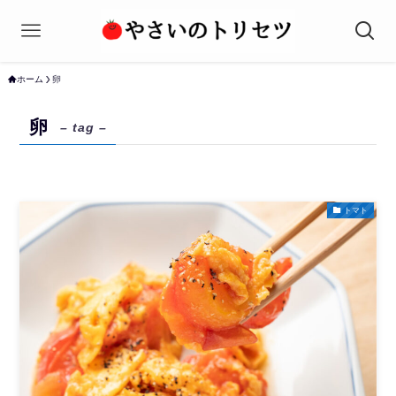
ホーム
卵
卵
– tag –
トマト