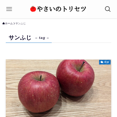
ホーム
サンふじ
サンふじ
– tag –
果物