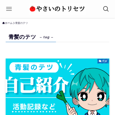
ホーム
青髪のテツ
青髪のテツ
– tag –
野菜