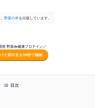
す。
野菜の本
を出版しています。
発 野菜de健康プロテイン／
パク質不足を30秒で補給
目次