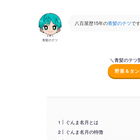
八百屋歴15年の
青髪のテツ
で
青髪のテツ
＼青髪のテツ開
野菜＆タン
ぐんま名月とは
ぐんま名月の特徴