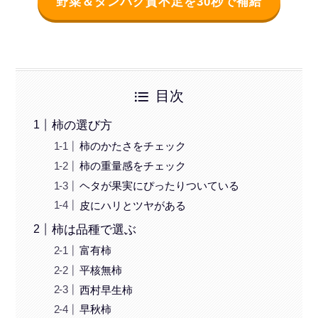
野菜＆タンパク質不足を30秒で補給
目次
柿の選び方
柿のかたさをチェック
柿の重量感をチェック
ヘタが果実にぴったりついている
皮にハリとツヤがある
柿は品種で選ぶ
富有柿
平核無柿
西村早生柿
早秋柿