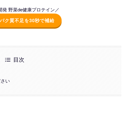
発 野菜de健康プロテイン／
パク質不足を30秒で補給
目次
ださい