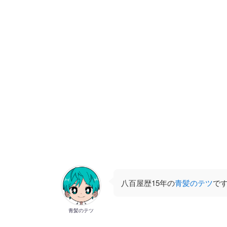
八百屋歴15年の
青髪のテツ
で
青髪のテツ