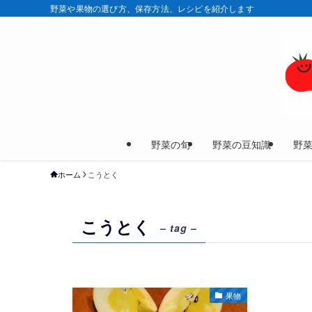
野菜や果物の選び方、保存方法、レシピを紹介します
野菜の旬
野菜の豆知識
野
ホーム
こうとく
こうとく
– tag –
果物