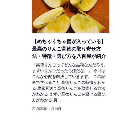
【めちゃくちゃ蜜が入っている】
最高のりんご高徳の取り寄せ方
法・特徴・選び方を八百屋が紹介
「高徳りんごってどんな品種なんだろう。
まずいりんごだったら嫌だな。」 今回は
こんな心配を解決していきます。 この記
事で学べること 高徳りんごの特徴がわか
る 農家直送で高徳りんごを取寄せる方法
がわかる まずい高徳りんごを避ける選び
方がわかる 農...
2023年11月14日