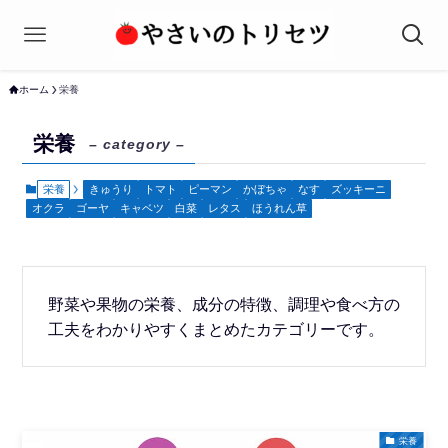
ホーム
栄養
栄養
– category –
栄養
きゅうり
トマト
ピーマン
かぼちゃ
なす
ズッキーニ
オクラ
ゴーヤ
キャベツ
白菜
レタス
ほうれん草
野菜や果物の栄養、成分の特徴、調理や食べ方の
工夫をわかりやすくまとめたカテゴリーです。
栄養