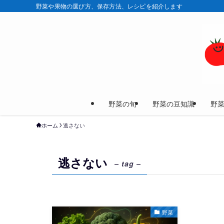
野菜や果物の選び方、保存方法、レシピを紹介します
野菜の旬
野菜の豆知識
野
ホーム
逃さない
逃さない
– tag –
野菜