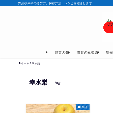
野菜や果物の選び方、保存方法、レシピを紹介します
野菜の旬
野菜の豆知識
野
ホーム
幸水梨
幸水梨
– tag –
果物