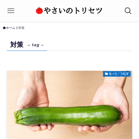
ホーム
対策
対策
– tag –
食べ方・下処理